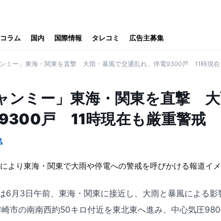
コラム
国内
国際情報
タレコミ
広告主募集
ンミー」東海・関東を直撃 大雨・暴風で交通乱れ、停電9300戸 11時現
ャンミー」東海・関東を直撃 大
9300戸 11時現在も厳重警戒
気
は6月3日午前、東海・関東に接近し、大雨と暴風による影
前崎市の南南西約50キロ付近を東北東へ進み、中心気圧98