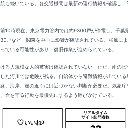
欠航も続いている。各交通機関は最新の運行情報を確認し、
前10時現在、東京電力管内では約9300戸が停電し、千葉県
約930戸など、関東を中心に影響が確認されている。強風に
なっている可能性があり、復旧作業が進められている。
おける大規模な人的被害は確認されていない。ただ、雨のピ
水した河川では危険が残る。自治体から避難情報が出ている
水路、海岸、崖の近くには近づかない判断が必要だ。気象庁
し、命を守る行動を最優先にするよう呼びかけている。
リアルタイム
サイト訪問者数
いいね
0