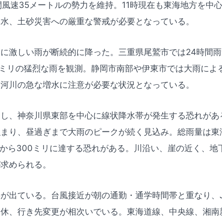
間風速35メートルの勢力を維持。11時現在も東海地方を中
増水、土砂災害への厳重な警戒が必要となっている。
に激しい雨が断続的に降った。三重県尾鷲市では24時間雨
6ミリの猛烈な雨を観測。静岡市南部や伊東市では大雨によ
、河川の急な増水に注意が必要な状況となっている。
達し、神奈川県東部を中心に線状降水帯が発生する恐れがあ
まり、昼過ぎまで大雨のピークが続く見込み。総雨量は東海
リから300ミリに達する恐れがある。川沿い、崖の近く、
が求められる。
が出ている。台風接近が朝の通勤・通学時間帯と重なり、
運休、行き先変更が相次いでいる。東海道線、中央線、湘南