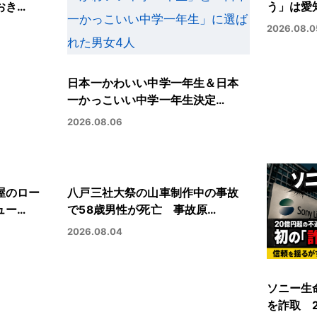
おき…
う」は愛
2026.08.0
日本一かわいい中学一年生＆日本
一かっこいい中学一年生決定…
2026.08.06
屋のロー
八戸三社大祭の山車制作中の事故
ュー…
で58歳男性が死亡 事故原…
2026.08.04
ソニー生
を詐取 