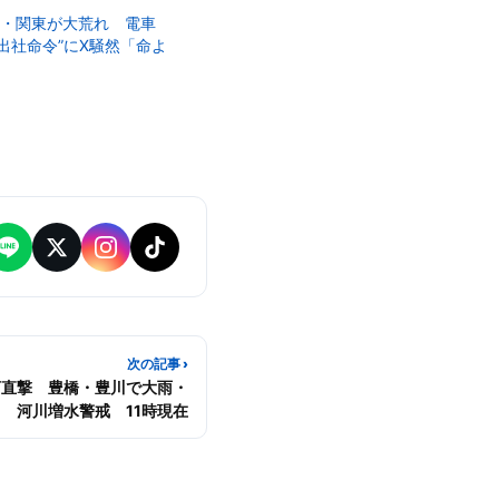
海・関東が大荒れ 電車
出社命令”にX騒然「命よ
日
次の記事 ›
河直撃 豊橋・豊川で大雨・
河川増水警戒 11時現在