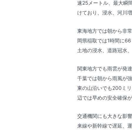
速25メートル、最大瞬
けており、浸水、河川
東海地方では朝から非常
岡県稲取では1時間に6
土地の浸水、道路冠水
関東地方でも雨雲が発
千葉では朝から雨風が強
東の山沿いでも200ミ
辺では早めの安全確保
交通機関にも大きな影響
来線や新幹線で遅延、