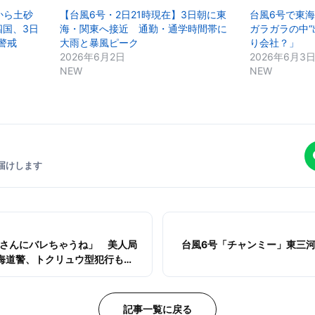
から土砂
【台風6号・2日21時現在】3日朝に東
台風6号で東
四国、3日
海・関東へ接近 通勤・通学時間帯に
ガラガラの中“
警戒
大雨と暴風ピーク
り会社？」
2026年6月2日
2026年6月3
NEW
NEW
届けします
さんにバレちゃうね」 美人局
台風6号「チャンミー」東三
海道警、トクリュウ型犯行も視
記事一覧に戻る