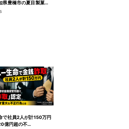
知県豊橋市の夏目製菓…
5
命で社員2人が計150万円
20億円超の不…