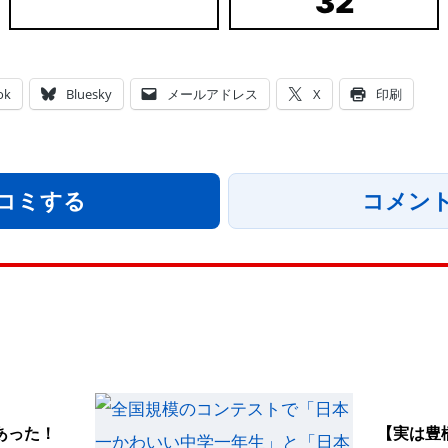
32
ok
Bluesky
メールアドレス
X
印刷
コミする
コメン
あった！
【実は豊