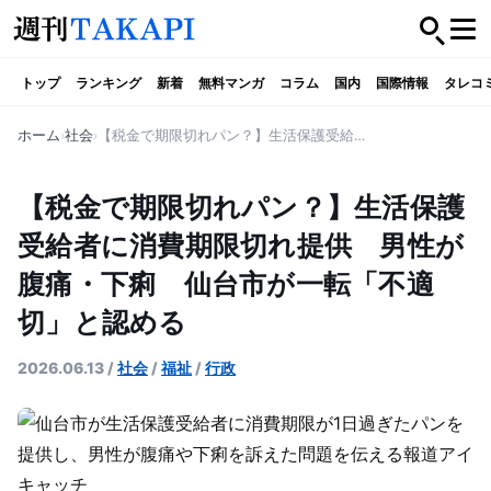
トップ
ランキング
新着
無料マンガ
コラム
国内
国際情報
タレコ
ホーム
社会
【税金で期限切れパン？】生活保護受給者に消費期限切れ提供 男性が腹痛・下痢 仙台市が一転「不適切」と認める
【税金で期限切れパン？】生活保護
受給者に消費期限切れ提供 男性が
腹痛・下痢 仙台市が一転「不適
切」と認める
2026.06.13
/
社会
/
福祉
/
行政