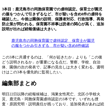
3本目：鹿児島市の同胞保育園での虐待認定。保育士が園児
の服をつかんで引きずるなど、市が疑いを含め8件の虐待を
確認した。今後は園側の説明、保護者対応、行政指導、再発
防止策が問われる。保育園不祥事は読者の関心が高く、追加
説明が出れば続報価値は大きい。
鹿児島市の同胞保育園で虐待認定 保育士が園児
の服をつかみ引きずる 市が疑い含め8件確認
この3本に共通するのは、「何が起きたか」よりも「この後
どう説明されるか」が重要になる点だ。警察、学校、自治
体、園側の次の発表で、記事の見出しは大きく変わる。週明
けはこの3本を優先的に監視したい。
編集部まとめ
明日22日以降の続報候補は、鴻巣女性死亡、北区小学校火
災、鹿児島・同胞保育園虐待認定の3本です。いずれも捜
査・原因究明・説明責任が残っており、追加発表があれば続