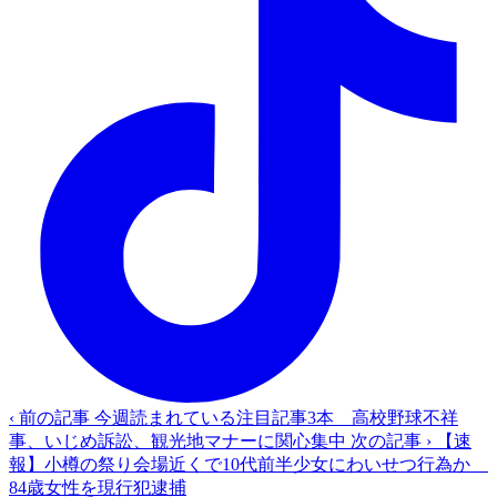
‹ 前の記事
今週読まれている注目記事3本 高校野球不祥
事、いじめ訴訟、観光地マナーに関心集中
次の記事 ›
【速
報】小樽の祭り会場近くで10代前半少女にわいせつ行為か
84歳女性を現行犯逮捕