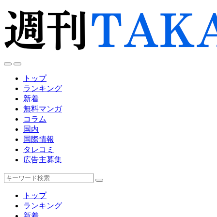
トップ
ランキング
新着
無料マンガ
コラム
国内
国際情報
タレコミ
広告主募集
キ
ー
トップ
ワ
ランキング
ー
新着