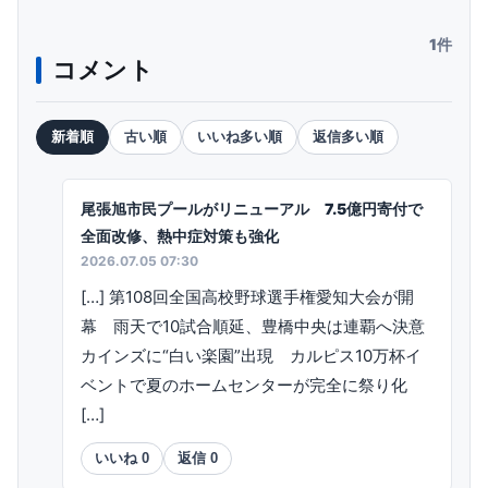
1件
コメント
新着順
古い順
いいね多い順
返信多い順
尾張旭市民プールがリニューアル 7.5億円寄付で
全面改修、熱中症対策も強化
2026.07.05 07:30
[…] 第108回全国高校野球選手権愛知大会が開
幕 雨天で10試合順延、豊橋中央は連覇へ決意
カインズに“白い楽園”出現 カルピス10万杯イ
ベントで夏のホームセンターが完全に祭り化
[…]
いいね
0
返信
0