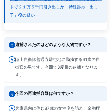
ドで２１万５千円引き出しか 特殊詐欺「出し
子」役の疑い
逮捕されたのはどのような人物ですか？
Q
陸上自衛隊善通寺駐屯地に勤務する41歳の自
A
衛官の男です。今回で3度目の逮捕となりま
す。
今回の再逮捕容疑は何ですか？
Q
兵庫県内に住む87歳の女性宅を訪れ、金融庁
A