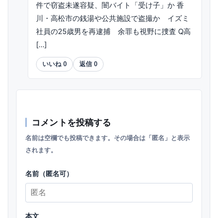
件で窃盗未遂容疑、闇バイト「受け子」か 香
川・高松市の銭湯や公共施設で盗撮か イズミ
社員の25歳男を再逮捕 余罪も視野に捜査 Q高
[…]
いいね
0
返信
0
コメントを投稿する
名前は空欄でも投稿できます。その場合は「匿名」と表示
されます。
名前（匿名可）
本文