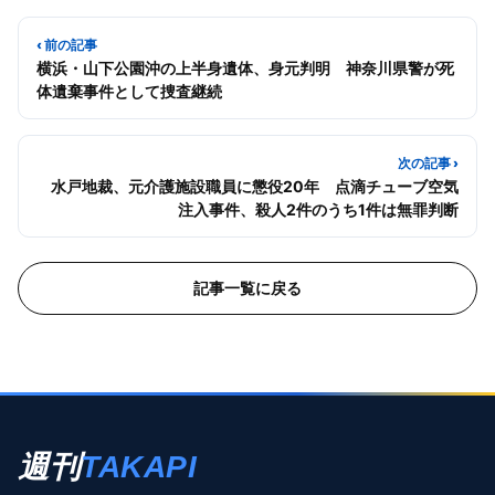
‹ 前の記事
横浜・山下公園沖の上半身遺体、身元判明 神奈川県警が死
体遺棄事件として捜査継続
次の記事 ›
水戸地裁、元介護施設職員に懲役20年 点滴チューブ空気
注入事件、殺人2件のうち1件は無罪判断
記事一覧に戻る
週刊
TAKAPI