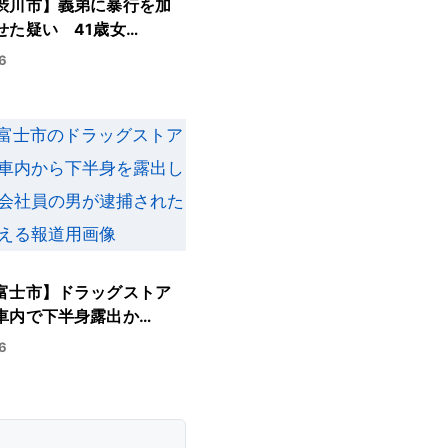
渋川市】義弟に暴行を加
せた疑い 41歳女…
6
富士市】ドラッグストア
車内で下半身露出か…
6