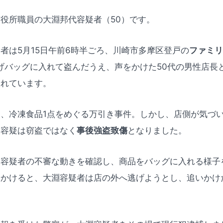
役所職員の大淵邦代容疑者（50）です。
者は5月15日午前6時半ごろ、川崎市多摩区登戸の
ファミリ
げバッグに入れて盗んだうえ、声をかけた50代の男性店長
たれています。
、冷凍食品1点をめぐる万引き事件。しかし、店側が気づ
、容疑は窃盗ではなく
事後強盗致傷
となりました。
淵容疑者の不審な動きを確認し、商品をバッグに入れる様子
をかけると、大淵容疑者は店の外へ逃げようとし、追いかけ