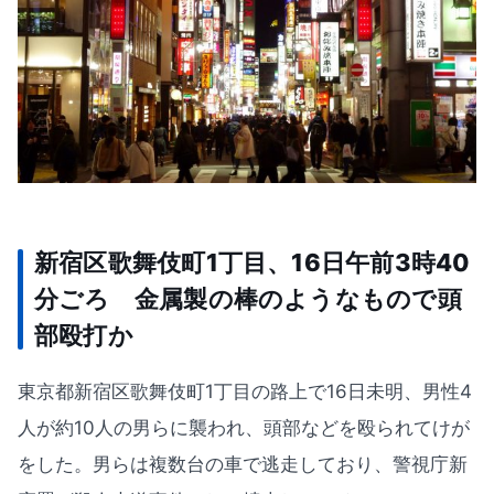
新宿区歌舞伎町1丁目、16日午前3時40
分ごろ 金属製の棒のようなもので頭
部殴打か
東京都新宿区歌舞伎町1丁目の路上で16日未明、男性4
人が約10人の男らに襲われ、頭部などを殴られてけが
をした。男らは複数台の車で逃走しており、警視庁新