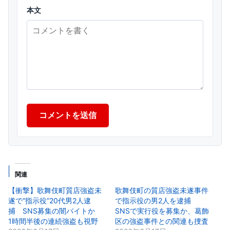
本文
コメントを送信
関連
【衝撃】歌舞伎町質店強盗未
歌舞伎町の質店強盗未遂事件
遂で“指示役”20代男2人逮
で指示役の男2人を逮捕
捕 SNS募集の闇バイトか
SNSで実行役を募集か、葛飾
1時間半後の連続強盗も視野
区の強盗事件との関連も捜査