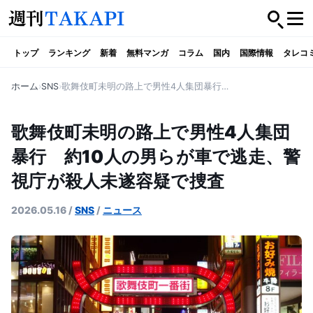
トップ
ランキング
新着
無料マンガ
コラム
国内
国際情報
タレコ
ホーム
SNS
歌舞伎町未明の路上で男性4人集団暴行 約10人の男らが車で逃走、警視庁が殺人未遂容疑で捜査
歌舞伎町未明の路上で男性4人集団
暴行 約10人の男らが車で逃走、警
視庁が殺人未遂容疑で捜査
2026.05.16
/
SNS
/
ニュース