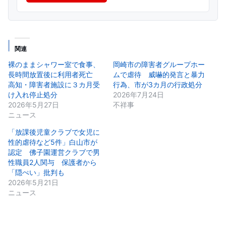
関連
裸のままシャワー室で食事、
岡崎市の障害者グループホー
長時間放置後に利用者死亡
ムで虐待 威嚇的発言と暴力
高知・障害者施設に３カ月受
行為、市が3カ月の行政処分
け入れ停止処分
2026年7月24日
2026年5月27日
不祥事
ニュース
「放課後児童クラブで女児に
性的虐待など5件」白山市が
認定 佛子園運営クラブで男
性職員2人関与 保護者から
「隠ぺい」批判も
2026年5月21日
ニュース