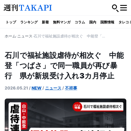
トップ
ランキング
新着
無料マンガ
コラム
国内
国際情報
タレコ
ホーム
ニュース
石川で福祉施設虐待が相次ぐ 中能登「つばさ」で同一職員が再び暴行 県が新規受け入れ3カ月停止
石川で福祉施設虐待が相次ぐ 中能
登「つばさ」で同一職員が再び暴
行 県が新規受け入れ3カ月停止
2026.05.21
/
NEW
/
ニュース
/
不祥事