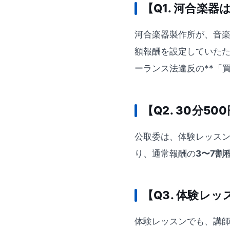
【Q1. 河合楽
河合楽器製作所が、音
額報酬を設定していた
ーランス法違反の**「
【Q2. 30分
公取委は、体験レッス
り、通常報酬の
3〜7割
【Q3. 体験
体験レッスンでも、講