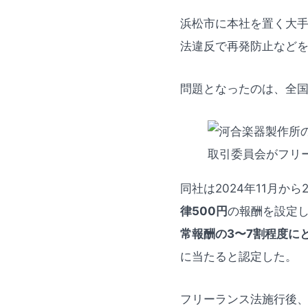
浜松市に本社を置く大手
法違反で再発防止など
問題となったのは、全
同社は2024年11月か
律500円
の報酬を設定
常報酬の3〜7割程度に
に当たると認定した。
フリーランス法施行後