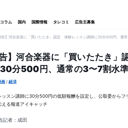
コラム
国内
国際情報
タレコミ
広告主募集
告】河合楽器に「買いたたき」認定 体験レッスン講師に30分500円、通常
告】河合楽器に「買いたたき」
30分500円、通常の3〜7割水
漫画
/
経済
担当記者：成田