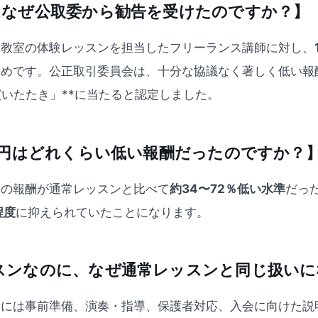
器はなぜ公取委から勧告を受けたのですか？】
楽教室の体験レッスンを担当したフリーランス講師に対し、
ためです。公正取引委員会は、十分な協議なく著しく低い報
買いたたき」**に当たると認定しました。
500円はどれくらい低い報酬だったのですか？
ンの報酬が通常レッスンと比べて
約34〜72％低い水準
だっ
程度
に抑えられていたことになります。
レッスンなのに、なぜ通常レッスンと同じ扱い
師には事前準備、演奏・指導、保護者対応、入会に向けた説