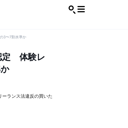
の3〜7割水準か
認定 体験レ
準か