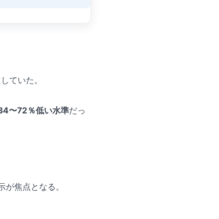
定していた。
34〜72％低い水準
だっ
示が焦点となる。